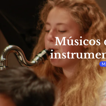
Músicos 
instrumen
Má